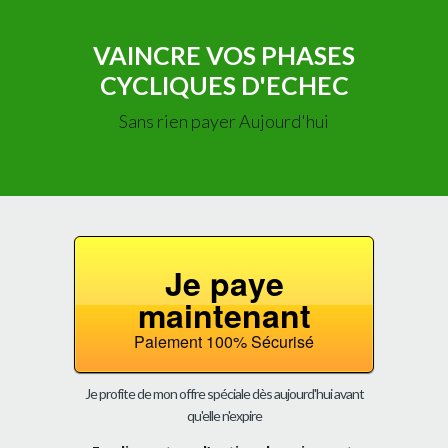
VAINCRE VOS PHASES
CYCLIQUES D'ECHEC
Sans rien payer Aujourd'hui
Je paye
maintenant
Paiement 100% Sécurisé
Je profite de mon offre spéciale dès aujourd'hui avant
qu'elle n'expire