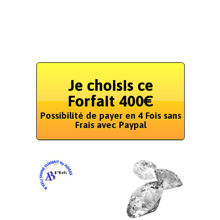
Je choisis ce
Forfait 400€
Possibilité de payer en 4 Fois sans
Frais avec Paypal