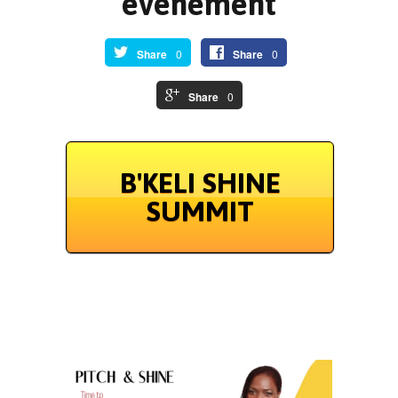
événement
Share
0
Share
0
Share
0
B'KELI SHINE
SUMMIT