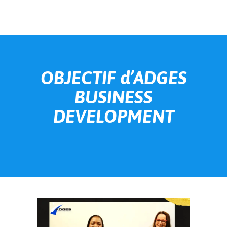
OBJECTIF d’ADGES
BUSINESS
DEVELOPMENT