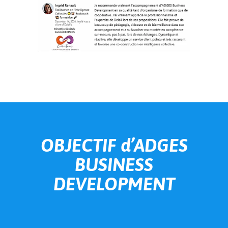
OBJECTIF d’ADGES
BUSINESS
DEVELOPMENT